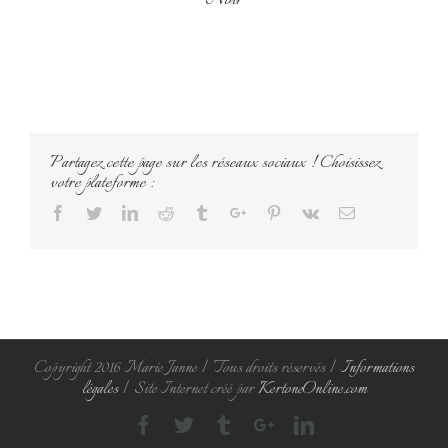
Partagez cette page sur les réseaux sociaux ! Choisissez
votre plateforme :
Facebook
Twitter
Linkedin
Reddit
Tumblr
Google+
Pinterest
Vk
Email
Copyright 2016 Marie Janne | Tous droits réservés |
Informations
légales
| Site Internet créé par
KertoneOnline.com
Facebook
Twitter
Tumblr
Googleplus
Linkedin